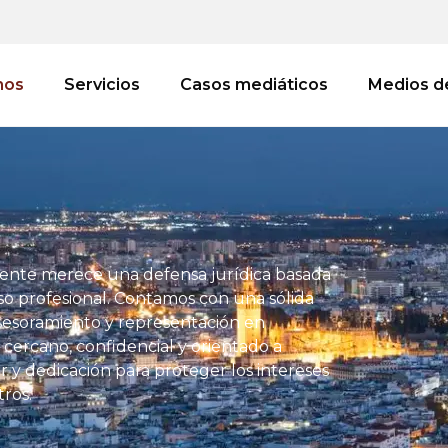
mos
Servicios
Casos mediáticos
Medios d
ente merece una defensa jurídica basada
iso profesional. Contamos con una sólida
asesoramiento y representación en
ercano, confidencial y orientado a
r y dedicación para proteger los intereses
ros.