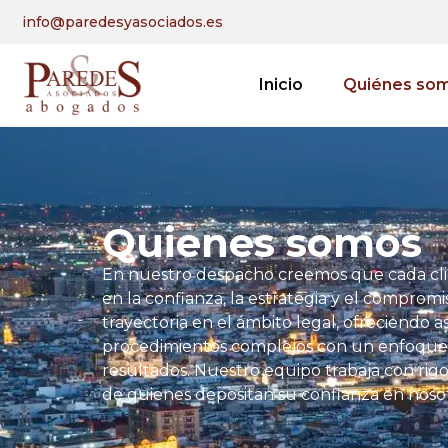
info@paredesyasociados.es
Inicio
Quiénes so
Quienes somos
En nuestro despacho creemos que cada cli
en la confianza, la estrategia y el comprom
trayectoria en el ámbito legal, ofreciendo 
procedimientos complejos con un enfoque c
resultados. Nuestro equipo trabaja con rigo
de quienes depositan su confianza en nosot