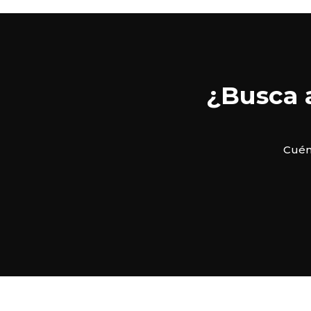
¿Busca 
Cuént